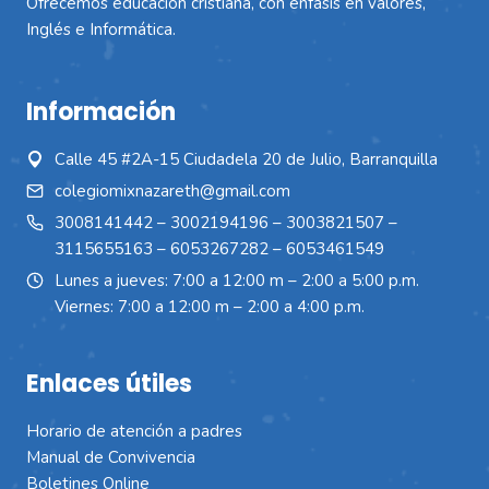
Ofrecemos educación cristiana, con énfasis en valores,
Inglés e Informática.
Información
Calle 45 #2A-15 Ciudadela 20 de Julio, Barranquilla
colegiomixnazareth@gmail.com
3008141442
–
3002194196
–
3003821507
–
3115655163
–
6053267282
–
6053461549
Lunes a jueves: 7:00 a 12:00 m – 2:00 a 5:00 p.m.
Viernes: 7:00 a 12:00 m – 2:00 a 4:00 p.m.
Enlaces útiles
Horario de atención a padres
Manual de Convivencia
Boletines Online