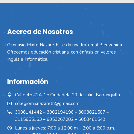
Acerca de Nosotros
Gimnasio Mixto Nazareth, te da una fraternal Bienvenida.
Ofrecemos educación cristiana, con énfasis en valores,
Inglés e Informática.
Información
Calle 45 #2A-15 Ciudadela 20 de Julio, Barranquilla
colegiomixnazareth@gmail.com
3008141442
–
3002194196
–
3003821507
–
3115655163
–
6053267282
–
6053461549
Lunes a jueves: 7:00 a 12:00 m – 2:00 a 5:00 p.m.