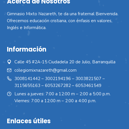
Acerca de Nosotros
Gimnasio Mixto Nazareth, te da una fraternal Bienvenida.
Ofrecemos educación cristiana, con énfasis en valores,
Inglés e Informática.
Información
Calle 45 #2A-15 Ciudadela 20 de Julio, Barranquilla
colegiomixnazareth@gmail.com
3008141442
–
3002194196
–
3003821507
–
3115655163
–
6053267282
–
6053461549
Lunes a jueves: 7:00 a 12:00 m – 2:00 a 5:00 p.m.
Viernes: 7:00 a 12:00 m – 2:00 a 4:00 p.m.
Enlaces útiles